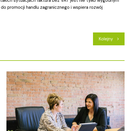
takich sytuacjach faktura bez VAT jest nie tylko wygodnym
 do promocji handlu zagranicznego i wspiera rozwój
Kolejny