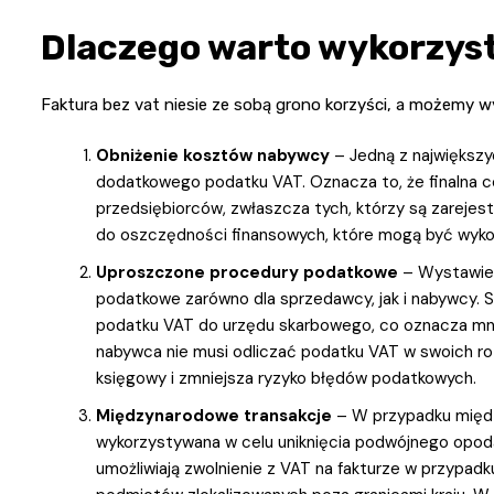
Dlaczego warto wykorzyst
Faktura bez vat niesie ze sobą grono korzyści, a możemy w
Obniżenie kosztów nabywcy
– Jedną z największyc
dodatkowego podatku VAT. Oznacza to, że finalna cen
przedsiębiorców, zwłaszcza tych, którzy są zarejes
do oszczędności finansowych, które mogą być wykorzy
Uproszczone procedury podatkowe
– Wystawien
podatkowe zarówno dla sprzedawcy, jak i nabywcy. 
podatku VAT do urzędu skarbowego, co oznacza mniej
nabywca nie musi odliczać podatku VAT w swoich ro
księgowy i zmniejsza ryzyko błędów podatkowych.
Międzynarodowe transakcje
– W przypadku międz
wykorzystywana w celu uniknięcia podwójnego opodat
umożliwiają zwolnienie z VAT na fakturze w przypad