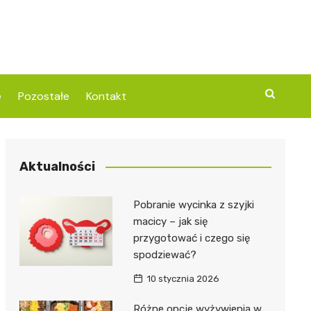
e
Pozostałe
Kontakt
Aktualności
Pobranie wycinka z szyjki
macicy – jak się
przygotować i czego się
spodziewać?
10 stycznia 2026
Różne opcje wyżywienia w