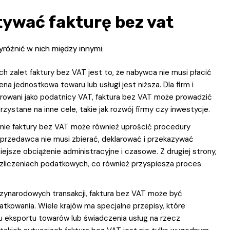
ywać fakturę bez vat
yróżnić w nich między innymi:
h zalet faktury bez VAT jest to, że nabywca nie musi płacić
a jednostkowa towaru lub usługi jest niższa. Dla firm i
trowani jako podatnicy VAT, faktura bez VAT może prowadzić
stane na inne cele, takie jak rozwój firmy czy inwestycje.
ie faktury bez VAT może również uprościć procedury
Sprzedawca nie musi zbierać, deklarować i przekazywać
sze obciążenie administracyjne i czasowe. Z drugiej strony,
zliczeniach podatkowych, co również przyspiesza proces
ynarodowych transakcji, faktura bez VAT może być
kowania. Wiele krajów ma specjalne przepisy, które
ku eksportu towarów lub świadczenia usług na rzecz