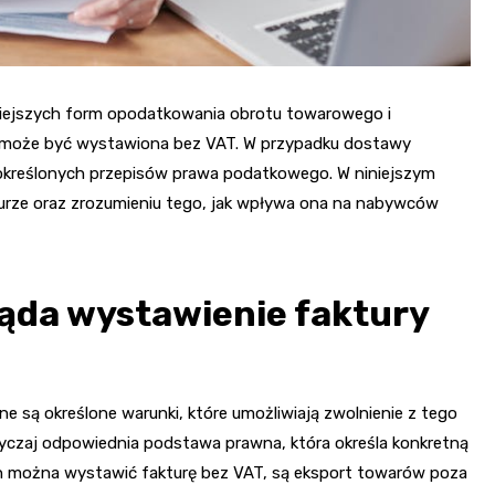
niejszych form opodatkowania obrotu towarowego i
ra może być wystawiona bez VAT. W przypadku dostawy
kreślonych przepisów prawa podatkowego. W niniejszym
kturze oraz zrozumieniu tego, jak wpływa ona na nabywców
ląda wystawienie faktury
e są określone warunki, które umożliwiają zwolnienie z tego
yczaj odpowiednia podstawa prawna, która określa konkretną
ch można wystawić fakturę bez VAT, są eksport towarów poza