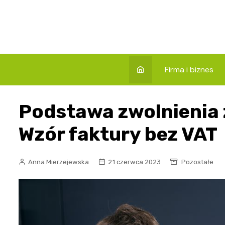
Skip
to
content
Firma i biznes
Podstawa zwolnienia z
Wzór faktury bez VAT
Anna Mierzejewska
21 czerwca 2023
Pozostałe