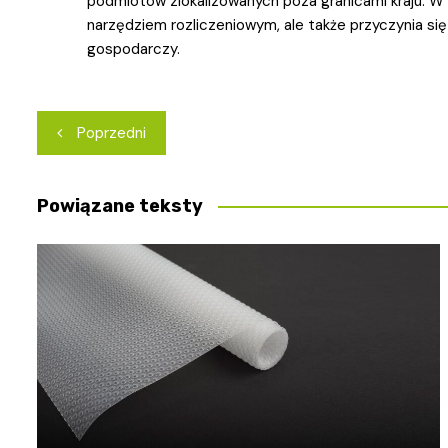
podmiotów zlokalizowanych poza granicami kraju. W 
narzędziem rozliczeniowym, ale także przyczynia się
gospodarczy.
Nawigacja
Poprzedni
wpisu
Powiązane teksty