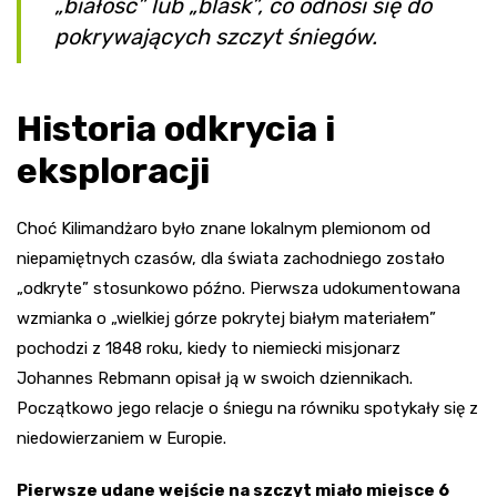
„białość” lub „blask”, co odnosi się do
pokrywających szczyt śniegów.
Historia odkrycia i
eksploracji
Choć Kilimandżaro było znane lokalnym plemionom od
niepamiętnych czasów, dla świata zachodniego zostało
„odkryte” stosunkowo późno. Pierwsza udokumentowana
wzmianka o „wielkiej górze pokrytej białym materiałem”
pochodzi z 1848 roku, kiedy to niemiecki misjonarz
Johannes Rebmann opisał ją w swoich dziennikach.
Początkowo jego relacje o śniegu na równiku spotykały się z
niedowierzaniem w Europie.
Pierwsze udane wejście na szczyt miało miejsce 6