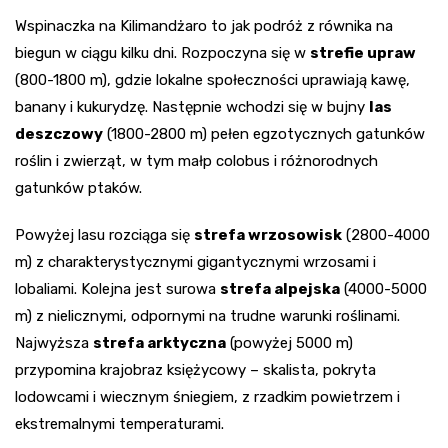
Wspinaczka na Kilimandżaro to jak podróż z równika na
biegun w ciągu kilku dni. Rozpoczyna się w
strefie upraw
(800-1800 m), gdzie lokalne społeczności uprawiają kawę,
banany i kukurydzę. Następnie wchodzi się w bujny
las
deszczowy
(1800-2800 m) pełen egzotycznych gatunków
roślin i zwierząt, w tym małp colobus i różnorodnych
gatunków ptaków.
Powyżej lasu rozciąga się
strefa wrzosowisk
(2800-4000
m) z charakterystycznymi gigantycznymi wrzosami i
lobaliami. Kolejna jest surowa
strefa alpejska
(4000-5000
m) z nielicznymi, odpornymi na trudne warunki roślinami.
Najwyższa
strefa arktyczna
(powyżej 5000 m)
przypomina krajobraz księżycowy – skalista, pokryta
lodowcami i wiecznym śniegiem, z rzadkim powietrzem i
ekstremalnymi temperaturami.