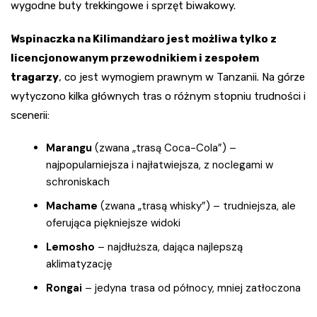
wygodne buty trekkingowe i sprzęt biwakowy.
Wspinaczka na Kilimandżaro jest możliwa tylko z
licencjonowanym przewodnikiem i zespołem
tragarzy
, co jest wymogiem prawnym w Tanzanii. Na górze
wytyczono kilka głównych tras o różnym stopniu trudności i
scenerii:
Marangu
(zwana „trasą Coca-Cola”) –
najpopularniejsza i najłatwiejsza, z noclegami w
schroniskach
Machame
(zwana „trasą whisky”) – trudniejsza, ale
oferująca piękniejsze widoki
Lemosho
– najdłuższa, dająca najlepszą
aklimatyzację
Rongai
– jedyna trasa od północy, mniej zatłoczona