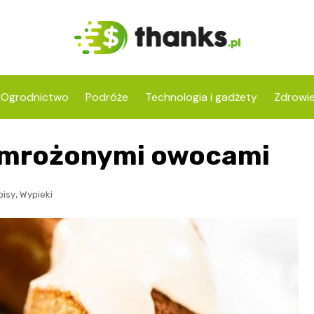
Ogrodnictwo
Podróże
Technologia i gadżety
Zdrowi
z mrożonymi owocami
,
pisy
Wypieki