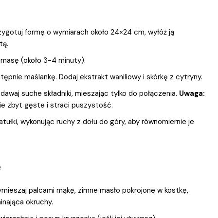
zygotuj formę o wymiarach około 24×24 cm, wyłóż ją
tą.
ą masę (około 3-4 minuty).
stępnie maślankę. Dodaj ekstrakt waniliowy i skórkę z cytryny.
awaj suche składniki, mieszając tylko do połączenia.
Uwaga:
e zbyt gęste i straci puszystość.
łki, wykonując ruchy z dołu do góry, aby równomiernie je
e
ymieszaj palcami mąkę, zimne masło pokrojone w kostkę,
inająca okruchy.