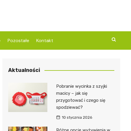
e
Pozostałe
Kontakt
Aktualności
Pobranie wycinka z szyjki
macicy – jak się
przygotować i czego się
spodziewać?
10 stycznia 2026
Różne opcje wyżywienia w