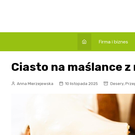
Skip
to
content
Firma i biznes
Ciasto na maślance 
,
Anna Mierzejewska
10 listopada 2025
Desery
Prze