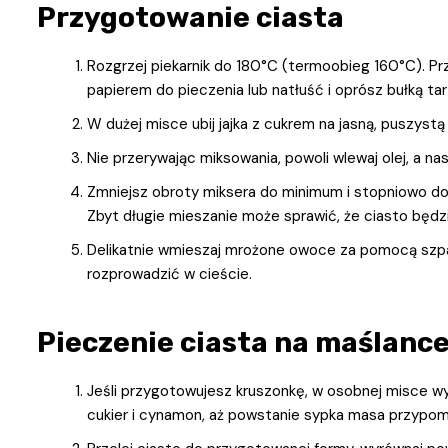
Przygotowanie ciasta
Rozgrzej piekarnik do 180°C (termoobieg 160°C). Pr
papierem do pieczenia lub natłuść i oprósz bułką tar
W dużej misce ubij jajka z cukrem na jasną, puszyst
Nie przerywając miksowania, powoli wlewaj olej, a na
Zmniejsz obroty miksera do minimum i stopniowo dod
Zbyt długie mieszanie może sprawić, że ciasto będzi
Delikatnie wmieszaj mrożone owoce za pomocą szpatu
rozprowadzić w cieście.
Pieczenie ciasta na maślanc
Jeśli przygotowujesz kruszonkę, w osobnej misce w
cukier i cynamon, aż powstanie sypka masa przypom