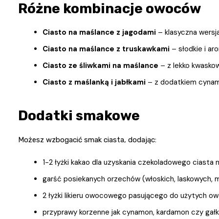
Różne kombinacje owoców
Ciasto na maślance z jagodami
– klasyczna wersj
Ciasto na maślance z truskawkami
– słodkie i ar
Ciasto ze śliwkami na maślance
– z lekko kwaskow
Ciasto z maślanką i jabłkami
– z dodatkiem cynamo
Dodatki smakowe
Możesz wzbogacić smak ciasta, dodając:
1-2 łyżki kakao dla uzyskania czekoladowego ciasta
garść posiekanych orzechów (włoskich, laskowych, m
2 łyżki likieru owocowego pasującego do użytych 
przyprawy korzenne jak cynamon, kardamon czy gał