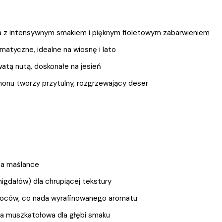
a z intensywnym smakiem i pięknym fioletowym zabarwieniem
omatyczne, idealne na wiosnę i lato
atą nutą, doskonałe na jesień
nu tworzy przytulny, rozgrzewający deser
 na maślance
igdałów) dla chrupiącej tekstury
owoców, co nada wyrafinowanego aromatu
ka muszkatołowa dla głębi smaku