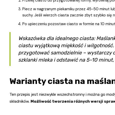
Przelej ciasto do przygotowanej formy, wyrównaj powi
Piecz w nagrzanym piekarniku przez 45-50 minut lu
suchy. Jeśli wierzch ciasta zacznie zbyt szybko się ru
Po upieczeniu pozostaw ciasto w formie na 10 minut
Wskazówka dla idealnego ciasta: Maślank
ciastu wyjątkową miękkość i wilgotność. 
przygotować samodzielnie – wystarczy do
szklanki mleka i odstawić na 5-10 minut, 
Warianty ciasta na maśla
Ten przepis jest niezwykle wszechstronny i można go mo
składników.
Możliwość tworzenia różnych wersji sprawi