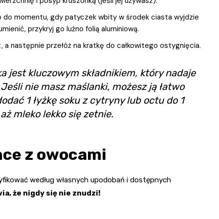
erzchnię i posyp kruszonką (jeśli jej używasz).
b do momentu, gdy patyczek wbity w środek ciasta wyjdzie
mienić, przykryj go luźno folią aluminiową.
, a następnie przełóż na kratkę do całkowitego ostygnięcia.
a jest kluczowym składnikiem, który nadaje
Jeśli nie masz maślanki, możesz ją łatwo
dać 1 łyżkę soku z cytryny lub octu do 1
aż mleko lekko się zetnie.
nce z owocami
dyfikować według własnych upodobań i dostępnych
a, że nigdy się nie znudzi!