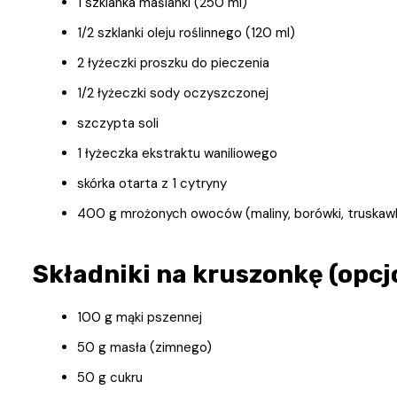
1 szklanka maślanki (250 ml)
1/2 szklanki oleju roślinnego (120 ml)
2 łyżeczki proszku do pieczenia
1/2 łyżeczki sody oczyszczonej
szczypta soli
1 łyżeczka ekstraktu waniliowego
skórka otarta z 1 cytryny
400 g mrożonych owoców (maliny, borówki, truskawki
Składniki na kruszonkę (opcj
100 g mąki pszennej
50 g masła (zimnego)
50 g cukru