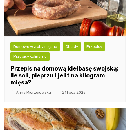
Domowe wyroby mięsne
Obiady
Przepisy
Przepisy kulinarne
Przepis na domową kiełbasę swojską:
ile soli, pieprzu i jelit na kilogram
mięsa?
Anna Mierzejewska
21 lipca 2025