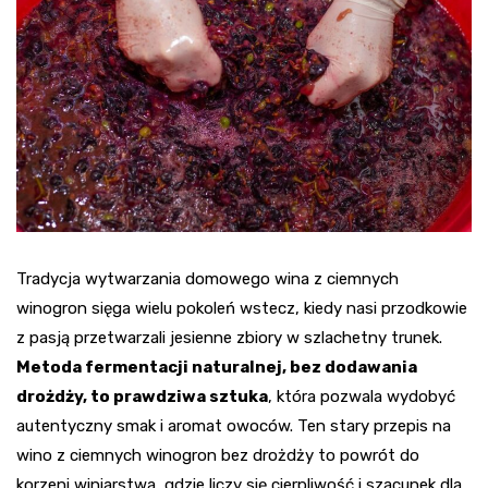
Tradycja wytwarzania domowego wina z ciemnych
winogron sięga wielu pokoleń wstecz, kiedy nasi przodkowie
z pasją przetwarzali jesienne zbiory w szlachetny trunek.
Metoda fermentacji naturalnej, bez dodawania
drożdży, to prawdziwa sztuka
, która pozwala wydobyć
autentyczny smak i aromat owoców. Ten stary przepis na
wino z ciemnych winogron bez drożdży to powrót do
korzeni winiarstwa, gdzie liczy się cierpliwość i szacunek dla