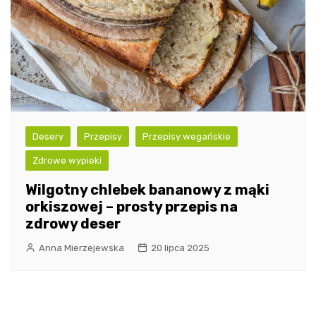
Desery
Przepisy
Przepisy wegańskie
Zdrowe wypieki
Wilgotny chlebek bananowy z mąki
orkiszowej – prosty przepis na
zdrowy deser
Anna Mierzejewska
20 lipca 2025