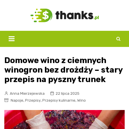
Skip
to
content
Domowe wino z ciemnych
winogron bez drożdży – stary
przepis na pyszny trunek
Anna Mierzejewska
22 lipca 2025
,
,
,
Napoje
Przepisy
Przepisy kulinarne
Wino