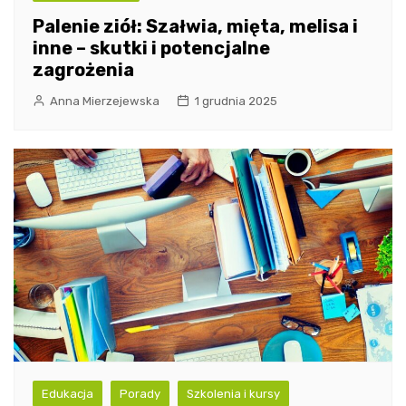
Palenie ziół: Szałwia, mięta, melisa i
inne – skutki i potencjalne
zagrożenia
Anna Mierzejewska
1 grudnia 2025
Edukacja
Porady
Szkolenia i kursy