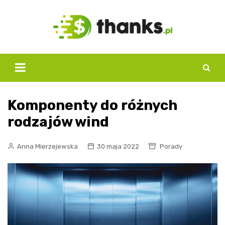
Skip
to
content
Komponenty do różnych
rodzajów wind
Anna Mierzejewska
30 maja 2022
Porady