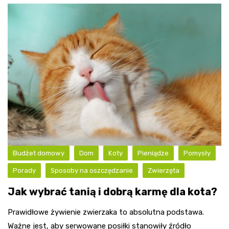
Budżet domowy
Dom
Koty
Pieniądze
Pomysły
Porady
Sposoby na oszczędzanie
Zwierzęta
Jak wybrać tanią i dobrą karmę dla kota?
Prawidłowe żywienie zwierzaka to absolutna podstawa.
Ważne jest, aby serwowane posiłki stanowiły źródło