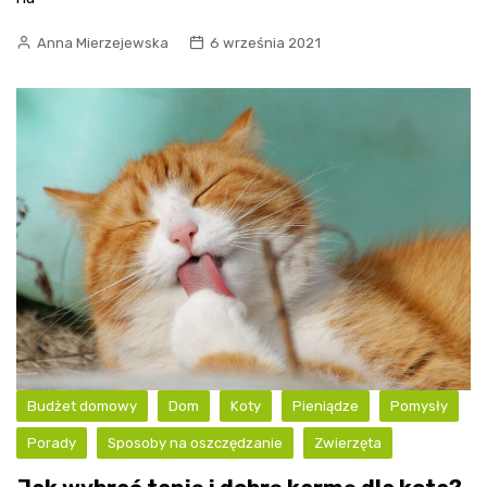
Anna Mierzejewska
6 września 2021
Budżet domowy
Dom
Koty
Pieniądze
Pomysły
Porady
Sposoby na oszczędzanie
Zwierzęta